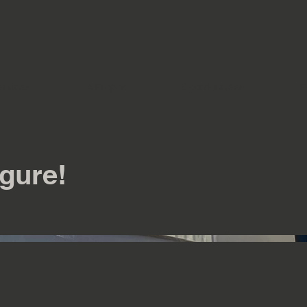
ervices
A Propos
Coordonnées
P
gure!